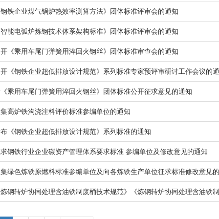
《钢铁企业煤气锅炉热效率测算方法》团体标准评审会的通知
《智能电弧炉炼钢技术体系架构标准》团体标准评审会的通知
召开《乘用车尾门弹簧用淬回火钢丝》团体标准审查会的通知
召开《钢铁企业超低排放设计规范》系列标准专家预评审研讨工作会议的
对《乘用车尾门弹簧用淬回火钢丝》团体标准公开征求意见的通知
征集高炉铁沟浇注料评价标准参编单位的通知
发布《钢铁企业超低排放设计规范》系列标准的通知
征求钢铁行业企业碳资产管理体系要求标准 参编单位及修改意见的通知
征集绿色炼铁原燃料标准参编单位及向各炼铁生产单位征求标准修改意见