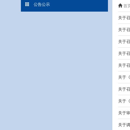
公告公示
首
关于
关于
关于
关于
关于
关于
关于
关于
关于
关于调