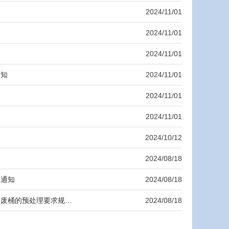
2024/11/01
2024/11/01
2024/11/01
通知
2024/11/01
2024/11/01
2024/11/01
2024/10/12
2024/08/18
的通知
2024/08/18
关于《炼钢转炉协同处理含油铁制废桶技术规范》《炼钢转炉协同处理含油铁制废桶的预处理要求规范》征集参与单位的通知
2024/08/18