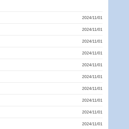
2024/11/01
2024/11/01
2024/11/01
2024/11/01
2024/11/01
2024/11/01
2024/11/01
知
2024/11/01
2024/11/01
2024/11/01